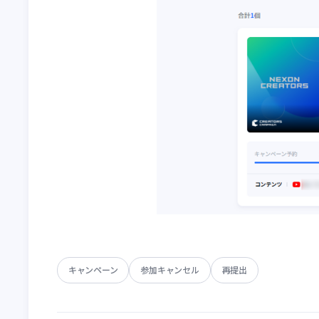
キャンペーン
参加キャンセル
再提出