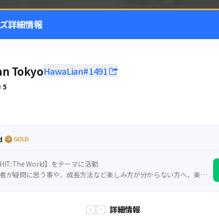
愛称でロールプレイし、

MMO歴も浅く、微力なギルマ
GVGしているときテンション
素敵な仲間に囲まれてHIT生活
配信します。

います！まだまだ素敵な出会い
ーズ詳細情報
況
活動状況
と信じて、配信続けさせていた
ーワンよりもオンリーワン！！

す！ぜひサポート登録お願いし
: The World
HIT : The World
、ほどよく課金し、ユーザー目
an Tokyo
HawaLian#1491
ンテンツを楽しむ。

5
ワー数
フォロワー数
478
182
や詳細な検証系動画ではないの
実と異なったり、結果について
フォローする
フォローする
はやさしく教えてください。

が好きなので、まったり配信し
d
GOLD
己の欲求を満たしていきます。
T:The World】をテーマに活動

級者が疑問に思う事や、成長方法など楽しみ方が分からない方へ、楽し
！オフ会企画もあるかも！

くお願いします！
詳細情報