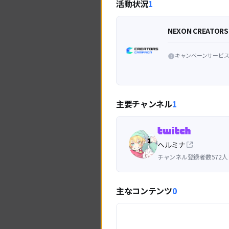
活動状況
1
NEXON CREATORS
キャンペーンサービ
主要チャンネル
1
ヘルミナ
チャンネル登録者数572人
主なコンテンツ
0