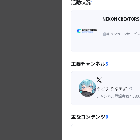
活動状況
1
NEXON CREATORS
キャンペーンサービ
主要チャンネル
3
やどり りな🌸🌌
チャンネル登録者数4,580
主なコンテンツ
0