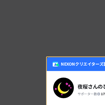
NEXONクリエイター
夜桜さんの
サポーター数
17