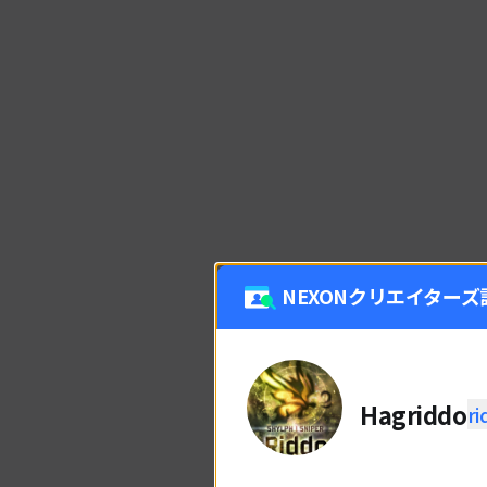
NEXONクリエイター
Hagriddo
r