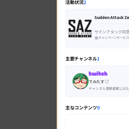
活動状況
2
Sudden Attack Ze
サドンアタック同
キャンペーンサービ
主要チャンネル
1
でみたす
チャンネル登録者数1,503
主なコンテンツ
0