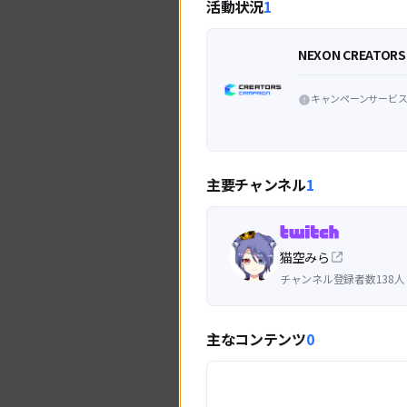
活動状況
1
NEXON CREATORS
キャンペーンサービ
主要チャンネル
1
猫空みら
チャンネル登録者数138人
主なコンテンツ
0