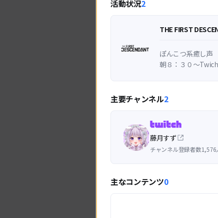
活動状況
2
THE FIRST DESC
ぽんこつ系癒し声

主要チャンネル
2
藤月すず
チャンネル登録者数1,576
主なコンテンツ
0