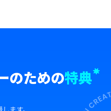
ザーのための
特典
援します。