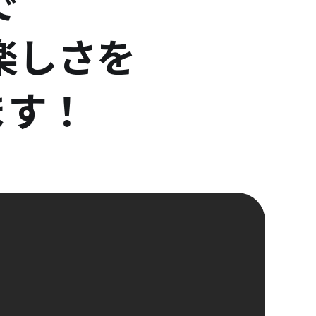
で
楽しさを
ます！