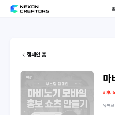
캠페인 홈
마
마감
#
마비
유튜브