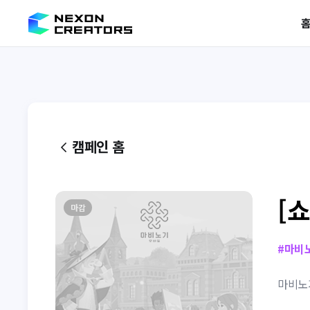
캠페인 홈
[
마감
#
마비
마비노