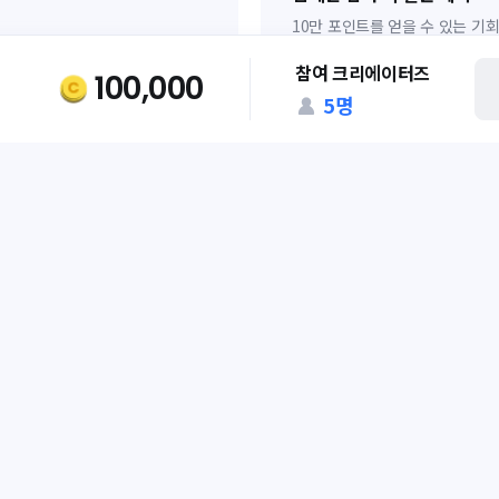
10만 포인트를 얻을 수 있는 기
참여 크리에이터즈
캠페인 바로 등록 방법
100,000
5
명
캠페인 생성하기 버튼 클릭
준비된 캠페인 콘텐츠를 바로
캠페인 콘텐츠 등록 후 대기
보상 확정 이후 해당 캠페인 
인되어, 만약 활동 채널을 '치지
기타'탭으로 설정 후 치지직 URL
가능
건으로 인정
 제출
밍이 원활하지 않은 경우 등, 내부