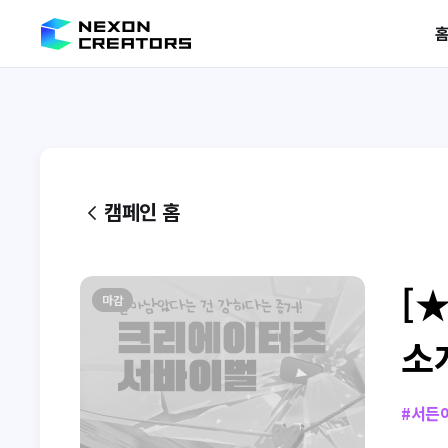
캠페인 홈
[
마감
소
#
서든