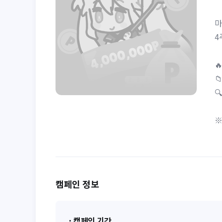
마
4



※
캠페인 정보
캠페인 기간