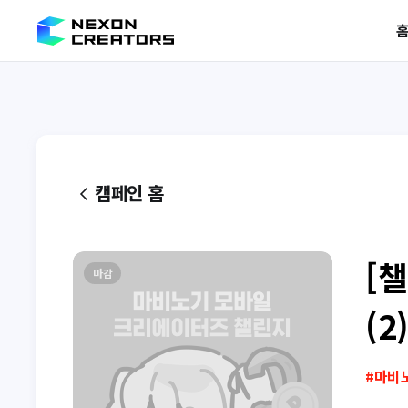
캠페인 홈
[
마감
(2
#
마비