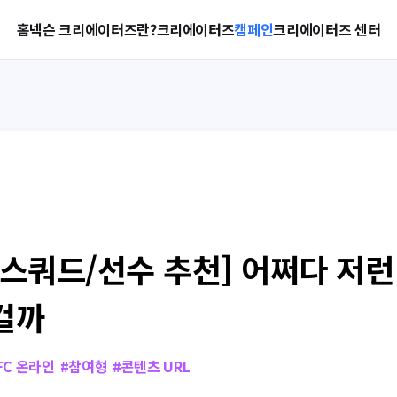
홈
넥슨 크리에이터즈란?
크리에이터즈
캠페인
크리에이터즈 센터
[스쿼드/선수 추천] 어쩌다 저
걸까
FC 온라인
#
참여형
#
콘텐츠 URL