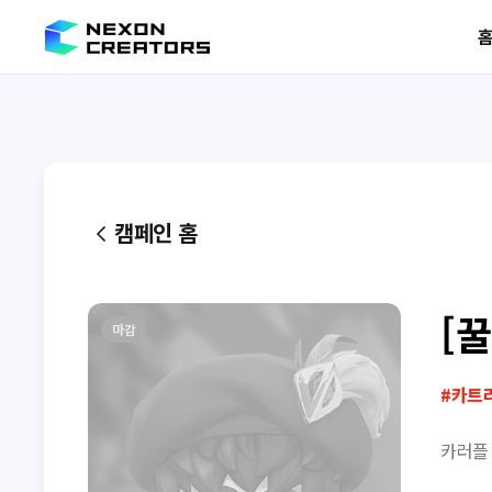
캠페인 홈
[
마감
#
카트
카러플 