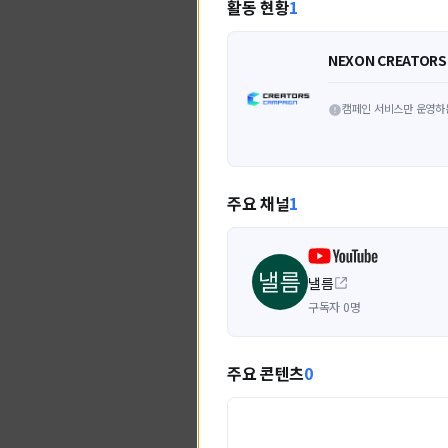
활동 현황
1
NEXON CREATORS
캠페인 서비스만 운영하
주요 채널
1
낼름
구독자 0명
주요 콘텐츠
0