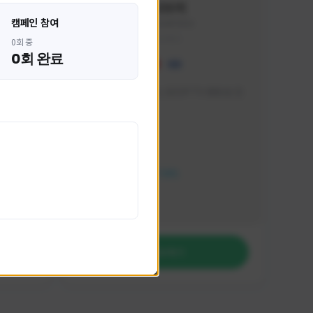
혁나브리
캠페인 참여
HHH1234#7854
KOREA
0회 중
0회 완료
 박성주입
매일 저녁 7시 유튜브, SOOP TV 생방송 진
행합니다!
활동 현황
FC 온라인
NEXON CREATORS
팔로워 수
764
팔로우하기