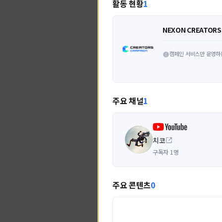
활동 현황
1
NEXON CREATORS
캠페인 서비스만 운영하
주요 채널
1
치코
구독자 1명
주요 콘텐츠
0