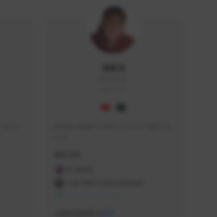
개복어
DOG#0210
KOREA
 문의 
축구와 게임에 미쳐버린 스트리머 개복어 입
니다
급해드립니
활동 현황
 검색하셔
FC 온라인
:D

THE FIRST DESCENDANT
 눌러주세
NEXON CREATORS
안돼요!)
서포터/팔로워 수
437