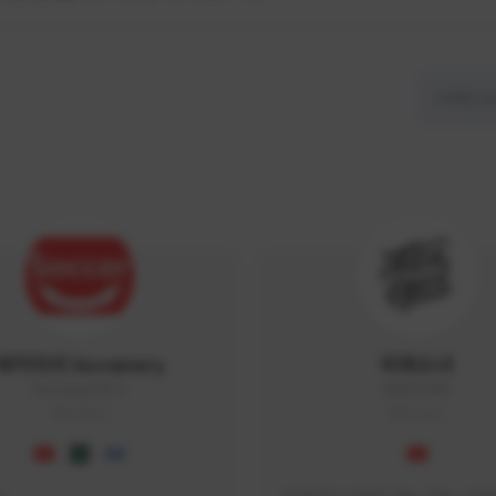
싸커러리 Soccerary
피파소녀
Soccerary#4572
0882#5459
KOREA
KOREA