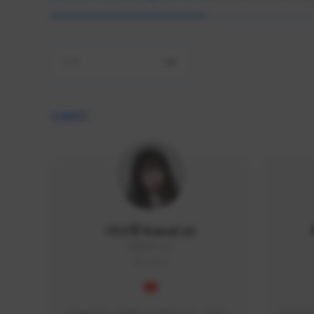
전체
4,409
명
나나캣 NanaCat
NANA#1112
KOREA