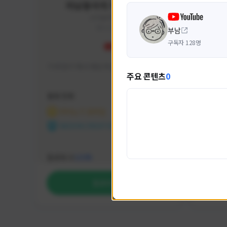
미남용사의 게임대모험
yongsa#7184
KOREA
부남
구독자 128명
기대 많이 해서 재밌게 즐기고 있습니다~
카스온라
주요 콘텐츠
0
활동 현황
활동 현
마비노기 모바일
카운
NEXON CREATORS
NEX
팔로워 수
팔로워 
1,035
팔로우하기