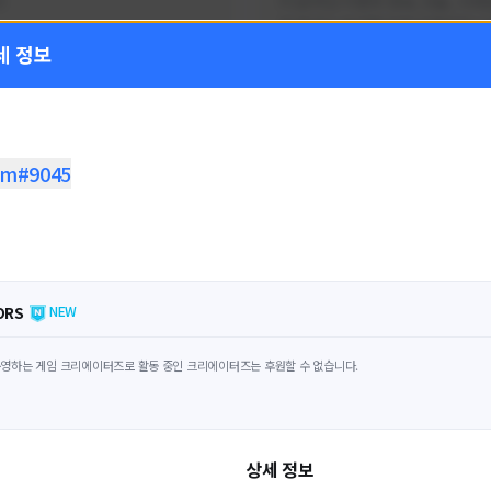
!
FC온라인 이벤트 정보, 전술, 시세
을 올리는 육각형 피파 유튜버입니
세 정보
황
활동 현황
 온라인
FC 온라인
ON CREATORS
NEXON CREATORS
m#9045
수
팔로워 수
1,797
1,439
팔로우하기
팔로우하기
ORS
NEW
영하는 게임 크리에이터즈로 활동 중인 크리에이터즈는 후원할 수 없습니다.
상세 정보