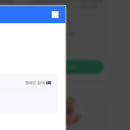
분석 영상
안녕하세요. 이디티비입니다. 게임, 소통, 술 
다
먹방 방송을 하고 있습니다. 꼭 같은 서버가 
아니더라도 같이 소통하며 게임을 즐기실 분
활동 현황
은 이디티비로 오세요! 그리고 계속해서 크
리에이터 미션을 통해 받은 쿠폰을 드리고 
HIT2
있습니다! 쿠폰도 챙겨가세요^^
NEXON CREATORS
팔로워 수
1,207
팔로우하기
캠페인 참여
0회