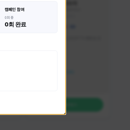
혁나브리
캠페인 참여
HHH1234#7854
KOREA
0회 중
0회 완료
 박성주입
매일 저녁 7시 유튜브, SOOP TV 생방송 진
행합니다!
활동 현황
FC 온라인
NEXON CREATORS
팔로워 수
764
팔로우하기