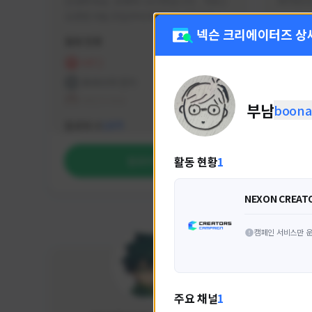
안녕하세요. 유튜버 나나캣입니다.   히트2 
싸커러리
오픈한 8월 25일부터 매일 10시간 이상씩 
실시간 방송을 진행하고 있으며 최근에서는 
넥슨 크리에이터즈 상
활동 현황
활동 현
월 ~ 토 오후 6시부터 유튜브로 실시간 방송
을 진행하고 있습니다. 아프리카 트위치도 
HIT2
FC
동시송출중입니다. 매번 미션 잘 하고 쿠폰 
프라시아 전기
NEX
잘 챙겨드리고 있으니 히트2 함께 즐겨요 늘 
테일즈위버
부남
boona
감사합니다!!
NEXON CREATORS
팔로워 수
팔로워 
1,971
활동 현황
1
팔로우하기
NEXON CREAT
캠페인 서비스만 운
주요 채널
1