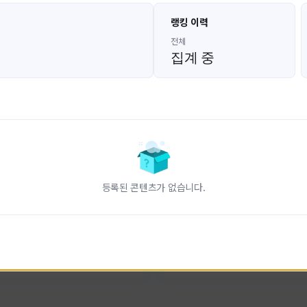
고대발잡이
울산큰고래
랭킹 이력
GoDaeBal#4689
UBW#1431
KOREA
KOREA
전체
집계 중
인 전문 유튜브
FC온라인 크리에이터 울산큰고래
니다.
황
활동 현황
터-스트라이크 온라인
FC 온라인
ON CREATORS
NEXON CREATORS
등록된 콘텐츠가 없습니다.
수
팔로워 수
827
823
팔로우하기
팔로우하기