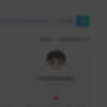
초기화
KOREA
서포터/팔로워 순
이디티비[게임유튜브]
EDGAME#8000
KOREA