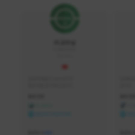
FC교수님
FC5656#4705
KOREA
안녕 학생들 FC교수님이야

안녕하세
항상 전술 연구에 진심이지
입니다 
활동 현황
활동 현
FC 온라인
FC
NEXON CREATORS
NEX
팔로워 수
팔로워 
588