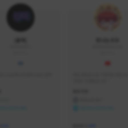
|블랙|
맛나는꼬꼬
black94#0977
KKOKKO0906#2342
KOREA
KOREA
요 soop에서 방송하고있는 블랙
매일 생방송으로 시청자분 토벌 보스
컨텐츠 진행중입니다.

크리에이터 쿠폰 100% 매달 지
황
활동 현황
다.

카카오톡 오픈 채팅 "맛나는꼬꼬"
 온라인
프라시아 전기
서 토벌 및 꿀팁 정보들 받아가세요! 
ON CREATORS
NEXON CREATORS
한달에 한번씩 "후원 연장하기" 꼭
요! (후원 기간 만료시 쿠폰 발송이 
수
팔로워 수
526
488