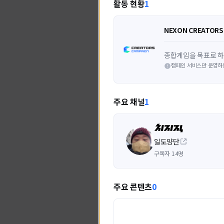
활동 현황
1
NEXON CREATORS
종합게임을 목표로 하
캠페인 서비스만 운영하
주요 채널
1
일도양단
구독자 14명
주요 콘텐츠
0