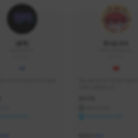
|블랙|
맛나는꼬꼬
black94#0977
KKOKKO0906#2342
KOREA
KOREA
요 soop에서 방송하고있는 블랙
매일 생방송으로 시청자분 토벌 보스
컨텐츠 진행중입니다.

크리에이터 쿠폰 100% 매달 지
황
활동 현황
다.

카카오톡 오픈 채팅 "맛나는꼬꼬"
 온라인
프라시아 전기
서 토벌 및 꿀팁 정보들 받아가세요! 
ON CREATORS
NEXON CREATORS
한달에 한번씩 "후원 연장하기" 꼭
요! (후원 기간 만료시 쿠폰 발송이 
수
팔로워 수
526
452