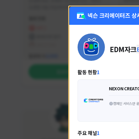
안녕하세요. 유튜버 나나캣입니다.   히트2 
싸커러리
오픈한 8월 25일부터 매일 10시간 이상씩 
실시간 방송을 진행하고 있으며 최근에서는 
넥슨 크리에이터즈 상
활동 현황
활동 현
월 ~ 토 오후 6시부터 유튜브로 실시간 방송
을 진행하고 있습니다. 아프리카 트위치도 
HIT2
FC
동시송출중입니다. 매번 미션 잘 하고 쿠폰 
프라시아 전기
NEX
잘 챙겨드리고 있으니 히트2 함께 즐겨요 늘 
테일즈위버
EDM자크
감사합니다!!
NEXON CREATORS
팔로워 수
팔로워 
2,002
활동 현황
1
팔로우하기
NEXON CREAT
캠페인 서비스만 운
주요 채널
1