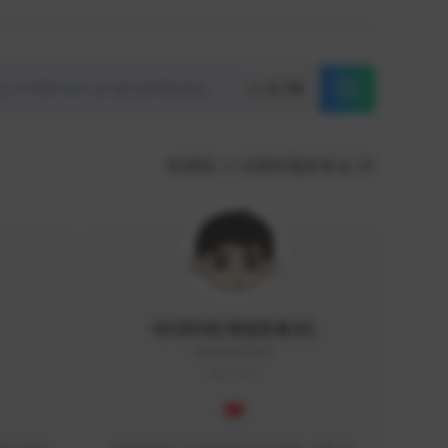
초기화
KOREA
서포터/팔로워 순
이디티비[게임유튜브]
EDGAME#8000
KOREA