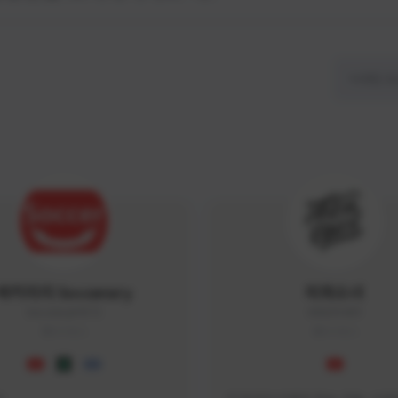
싸커러리 Soccerary
피파소녀
Soccerary#4572
0882#5459
KOREA
KOREA