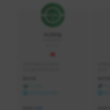
FC교수님
FC5656#4705
KOREA
안녕 학생들 FC교수님이야

안녕하세
항상 전술 연구에 진심이지
입니다 
활동 현황
활동 현
FC 온라인
FC
NEXON CREATORS
NEX
팔로워 수
팔로워 
588