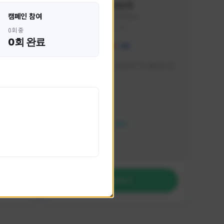
혁나브리
캠페인 참여
HHH1234#7854
KOREA
0회 중
0회 완료
 박성주입
매일 저녁 7시 유튜브, SOOP TV 생방송 진
행합니다!
활동 현황
FC 온라인
NEXON CREATORS
팔로워 수
764
팔로우하기