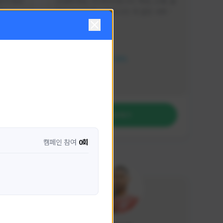
분석 영상
안녕하세요. 이디티비입니다. 게임, 소통, 술 
다
먹방 방송을 하고 있습니다. 꼭 같은 서버가 
아니더라도 같이 소통하며 게임을 즐기실 분
활동 현황
은 이디티비로 오세요! 그리고 계속해서 크
리에이터 미션을 통해 받은 쿠폰을 드리고 
HIT2
있습니다! 쿠폰도 챙겨가세요^^
NEXON CREATORS
팔로워 수
1,204
팔로우하기
캠페인 참여
0회