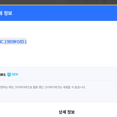
!
FC온라인 이벤트 정보, 전술, 시세
을 올리는 육각형 피파 유튜버입니
세 정보
황
활동 현황
 온라인
FC 온라인
ON CREATORS
NEXON CREATORS
BC1989#0851
수
팔로워 수
1,798
1,440
팔로우하기
팔로우하기
ORS
NEW
영하는 게임 크리에이터즈로 활동 중인 크리에이터즈는 후원할 수 없습니다.
상세 정보