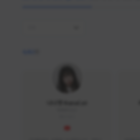
전체
4,411
명
나나캣 NanaCat
NANA#1112
KOREA