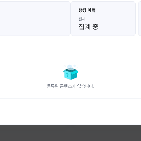
고대발잡이
울산큰고래
랭킹 이력
GoDaeBal#4689
UBW#1431
KOREA
KOREA
전체
집계 중
인 전문 유튜브
FC온라인 크리에이터 울산큰고래
니다.
황
활동 현황
터-스트라이크 온라인
FC 온라인
ON CREATORS
NEXON CREATORS
등록된 콘텐츠가 없습니다.
수
팔로워 수
828
823
팔로우하기
팔로우하기