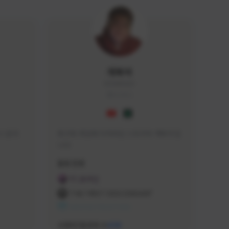
개복어
DOG#0210
KOREA
 문의 
축구와 게임에 미쳐버린 스트리머 개복어 입
니다
급해드립니
활동 현황
 검색하셔
FC 온라인
:D

THE FIRST DESCENDANT
 눌러주세
NEXON CREATORS
안돼요!)
서포터/팔로워 수
438