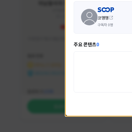
미남용사의 게임대모험
yongsa#7184
KOREA
코맹맹
구독자 0명
기대 많이 해서 재밌게 즐기고 있습니다~
카스온라
주요 콘텐츠
0
활동 현황
활동 현
마비노기 모바일
카운
NEXON CREATORS
NEX
팔로워 수
팔로워 
1,035
팔로우하기