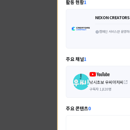
활동 현황
1
NEXON CREATORS
캠페인 서비스만 운영하
주요 채널
1
낚시초보 우씨아저씨
구독자 1,820명
주요 콘텐츠
0