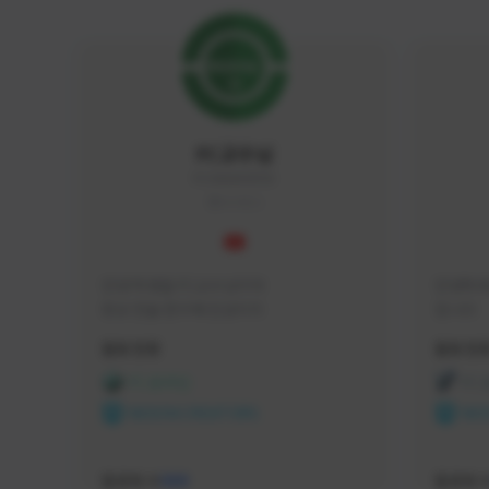
FC교수님
FC5656#4705
KOREA
안녕 학생들 FC교수님이야

안녕하세
항상 전술 연구에 진심이지
입니다 
활동 현황
활동 현
FC 온라인
FC
NEXON CREATORS
NEX
팔로워 수
팔로워 
588