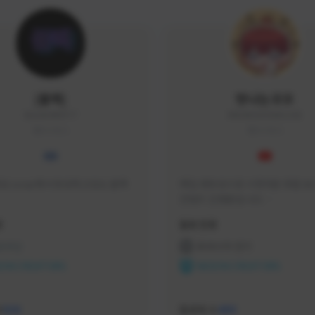
|블랙|
맛나는꼬꼬
black94#0977
KKOKKO0906#2342
KOREA
KOREA
요 soop에서 방송하고있는 블랙
매일 생방송으로 시청자분 토벌 보스
컨텐츠 진행중입니다.

크리에이터 쿠폰 100% 매달 지
황
활동 현황
다.

카카오톡 오픈 채팅 "맛나는꼬꼬"
 온라인
프라시아 전기
서 토벌 및 꿀팁 정보들 받아가세요! 
ON CREATORS
NEXON CREATORS
한달에 한번씩 "후원 연장하기" 꼭
요! (후원 기간 만료시 쿠폰 발송이 
수
팔로워 수
526
489