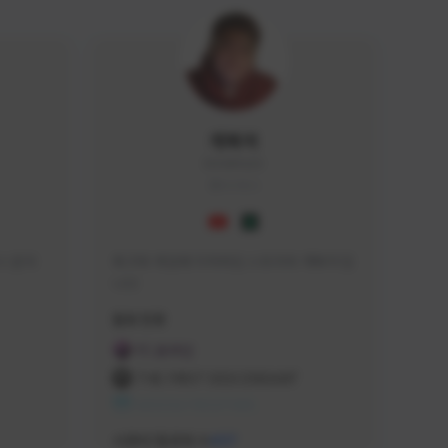
개복어
DOG#0210
KOREA
 문의 
축구와 게임에 미쳐버린 스트리머 개복어 입
니다
급해드립니
활동 현황
 검색하셔
FC 온라인
:D

THE FIRST DESCENDANT
 눌러주세
NEXON CREATORS
안돼요!)
서포터/팔로워 수
437