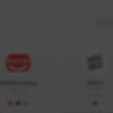
싸커러리 Soccerary
피파소녀
Soccerary#4572
0882#5459
KOREA
KOREA