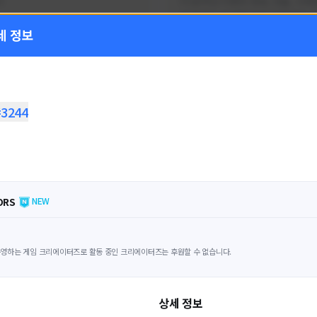
!
FC온라인 이벤트 정보, 전술, 시세
을 올리는 육각형 피파 유튜버입니
세 정보
황
활동 현황
 온라인
FC 온라인
ON CREATORS
NEXON CREATORS
#3244
수
팔로워 수
1,797
1,439
팔로우하기
팔로우하기
ORS
NEW
영하는 게임 크리에이터즈로 활동 중인 크리에이터즈는 후원할 수 없습니다.
상세 정보