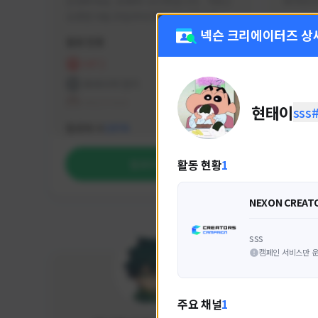
안녕하세요. 유튜버 나나캣입니다.   히트2 
싸커러리
오픈한 8월 25일부터 매일 10시간 이상씩 
실시간 방송을 진행하고 있으며 최근에서는 
넥슨 크리에이터즈 상
활동 현황
활동 현
월 ~ 토 오후 6시부터 유튜브로 실시간 방송
을 진행하고 있습니다. 아프리카 트위치도 
HIT2
FC
동시송출중입니다. 매번 미션 잘 하고 쿠폰 
프라시아 전기
NEX
잘 챙겨드리고 있으니 히트2 함께 즐겨요 늘 
테일즈위버
현태이
sss
감사합니다!!
NEXON CREATORS
팔로워 수
팔로워 
1,974
활동 현황
1
팔로우하기
NEXON CREAT
sss
캠페인 서비스만 운
주요 채널
1