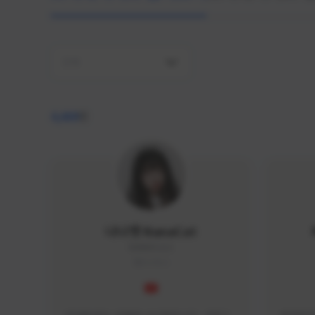
전체
4,409
명
나나캣 NanaCat
NANA#1112
KOREA