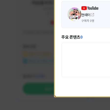
미남용사의 게임대모험
yongsa#7184
KOREA
현태이
구독자 0명
기대 많이 해서 재밌게 즐기고 있습니다~
카스온라
주요 콘텐츠
0
활동 현황
활동 현
마비노기 모바일
카운
NEXON CREATORS
NEX
팔로워 수
팔로워 
1,035
팔로우하기