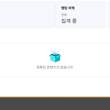
고대발잡이
울산큰고래
랭킹 이력
GoDaeBal#4689
UBW#1431
KOREA
KOREA
전체
집계 중
인 전문 유튜브
FC온라인 크리에이터 울산큰고래
니다.
황
활동 현황
터-스트라이크 온라인
FC 온라인
ON CREATORS
NEXON CREATORS
등록된 콘텐츠가 없습니다.
수
팔로워 수
827
823
팔로우하기
팔로우하기