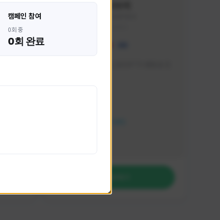
혁나브리
캠페인 참여
HHH1234#7854
KOREA
0회 중
0회 완료
 박성주입
매일 저녁 7시 유튜브, SOOP TV 생방송 진
행합니다!
활동 현황
FC 온라인
NEXON CREATORS
팔로워 수
764
팔로우하기