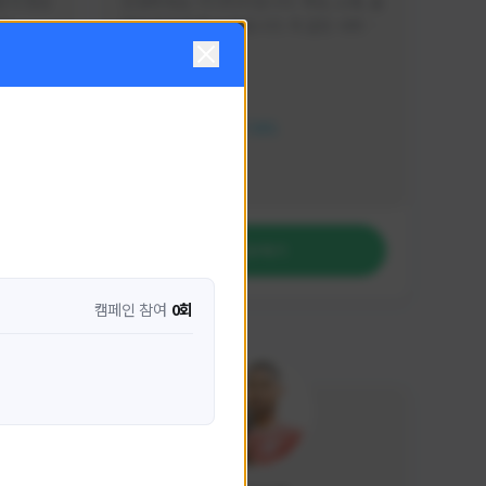
분석 영상
안녕하세요. 이디티비입니다. 게임, 소통, 술 
다
먹방 방송을 하고 있습니다. 꼭 같은 서버가 
아니더라도 같이 소통하며 게임을 즐기실 분
활동 현황
은 이디티비로 오세요! 그리고 계속해서 크
리에이터 미션을 통해 받은 쿠폰을 드리고 
HIT2
있습니다! 쿠폰도 챙겨가세요^^
NEXON CREATORS
팔로워 수
1,210
팔로우하기
캠페인 참여
0회