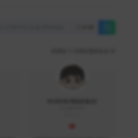
초기화
KOREA
서포터/팔로워 순
이디티비[게임유튜브]
EDGAME#8000
KOREA