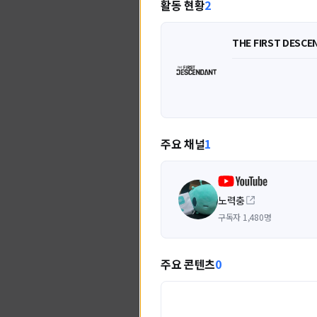
활동 현황
2
THE FIRST DESC
주요 채널
1
노력충
구독자 1,480명
주요 콘텐츠
0