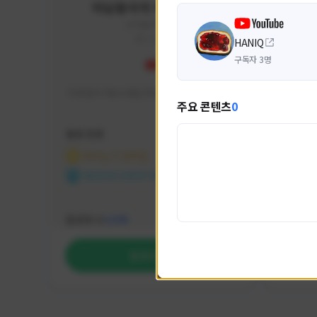
미남용사의 게임대모험
yongsa#7184
KOREA
HANIQ
구독자 3명
기대 많이 해서 재밌게 즐기고 있습니다~
카스온라
주요 콘텐츠
0
활동 현황
활동 현
마비노기 모바일
카운
NEXON CREATORS
NEX
팔로워 수
팔로워 
1,035
팔로우하기