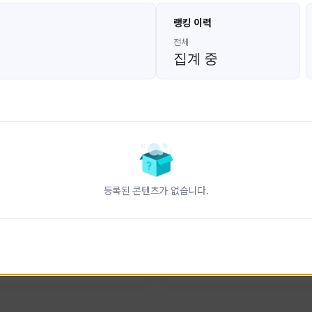
고대발잡이
울산큰고래
랭킹 이력
GoDaeBal#4689
UBW#1431
KOREA
KOREA
전체
집계 중
인 전문 유튜브
FC온라인 크리에이터 울산큰고래
니다.
황
활동 현황
터-스트라이크 온라인
FC 온라인
ON CREATORS
NEXON CREATORS
등록된 콘텐츠가 없습니다.
수
팔로워 수
827
823
팔로우하기
팔로우하기