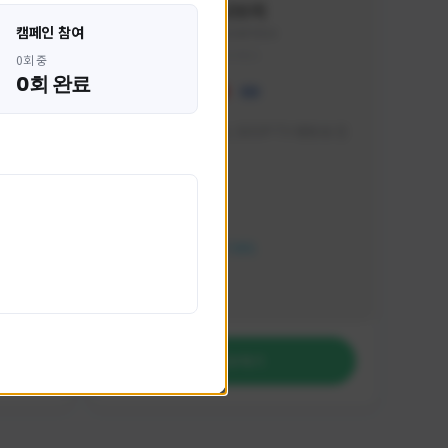
혁나브리
캠페인 참여
HHH1234#7854
KOREA
0회 중
0회 완료
 박성주입
매일 저녁 7시 유튜브, SOOP TV 생방송 진
행합니다!
활동 현황
FC 온라인
NEXON CREATORS
팔로워 수
764
팔로우하기