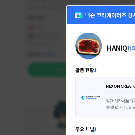
안녕하세요. 유튜버 나나캣입니다.   히트2 
싸커러리
오픈한 8월 25일부터 매일 10시간 이상씩 
실시간 방송을 진행하고 있으며 최근에서는 
넥슨 크리에이터즈 상
활동 현황
활동 현
월 ~ 토 오후 6시부터 유튜브로 실시간 방송
을 진행하고 있습니다. 아프리카 트위치도 
HIT2
FC
동시송출중입니다. 매번 미션 잘 하고 쿠폰 
프라시아 전기
NEX
잘 챙겨드리고 있으니 히트2 함께 즐겨요 늘 
테일즈위버
HANIQ
HO
감사합니다!!
NEXON CREATORS
팔로워 수
팔로워 
1,973
활동 현황
1
팔로우하기
NEXON CREAT
일단 시작해보려
캠페인 서비스만 운
주요 채널
1