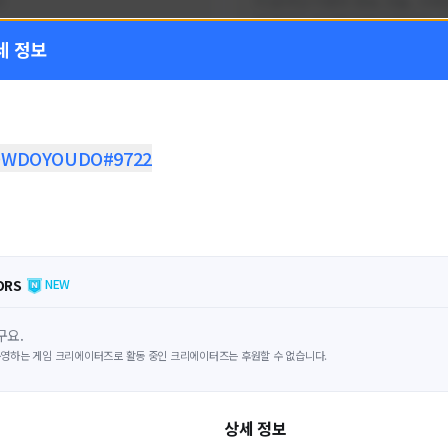
!
FC온라인 이벤트 정보, 전술, 시세
을 올리는 육각형 피파 유튜버입니
세 정보
황
활동 현황
 온라인
FC 온라인
ON CREATORS
NEXON CREATORS
WDOYOUDO#9722
수
팔로워 수
1,797
1,439
팔로우하기
팔로우하기
ORS
NEW
구요.
영하는 게임 크리에이터즈로 활동 중인 크리에이터즈는 후원할 수 없습니다.
상세 정보