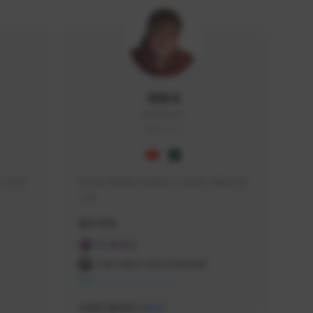
개복어
DOG#0210
KOREA
 문의 
축구와 게임에 미쳐버린 스트리머 개복어 입
니다
급해드립니
활동 현황
 검색하셔
FC 온라인
:D

THE FIRST DESCENDANT
 눌러주세
NEXON CREATORS
안돼요!)
서포터/팔로워 수
437