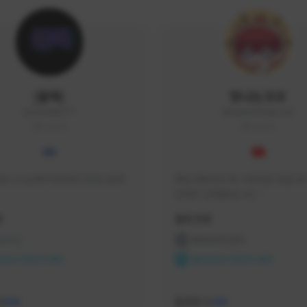
|블랙|
맛나는꼬꼬
black94#0977
KKOKKO0906#2342
KOREA
KOREA
요 soop에서 방송하고있는 블랙
매일 생방송으로 시청자분 토벌 보스
컨텐츠 진행중입니다.

크리에이터 쿠폰 100% 매달 지
황
활동 현황
다.

카카오톡 오픈 채팅 "맛나는꼬꼬"
 온라인
프라시아 전기
서 토벌 및 꿀팁 정보들 받아가세요! 
ON CREATORS
NEXON CREATORS
한달에 한번씩 "후원 연장하기" 꼭
요! (후원 기간 만료시 쿠폰 발송이 
수
팔로워 수
526
491