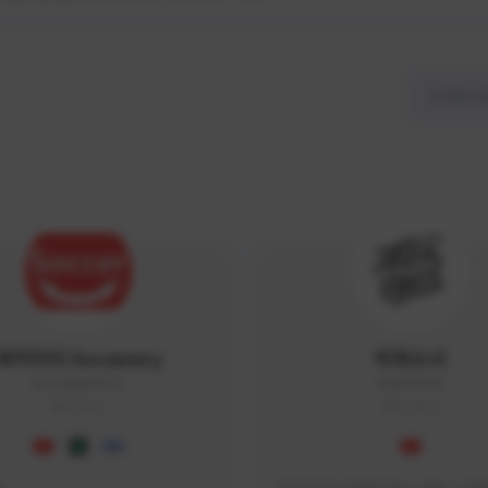
싸커러리 Soccerary
피파소녀
Soccerary#4572
0882#5459
KOREA
KOREA