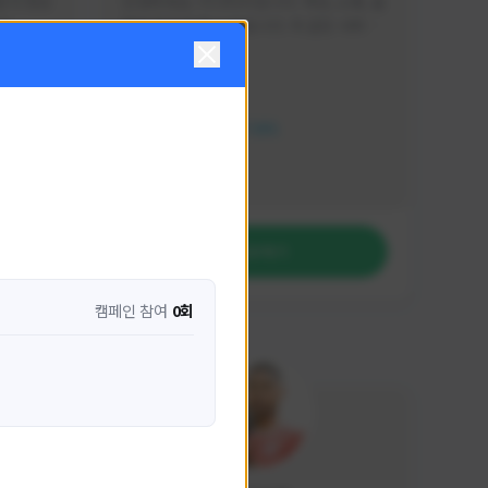
분석 영상
안녕하세요. 이디티비입니다. 게임, 소통, 술 
다
먹방 방송을 하고 있습니다. 꼭 같은 서버가 
아니더라도 같이 소통하며 게임을 즐기실 분
활동 현황
은 이디티비로 오세요! 그리고 계속해서 크
리에이터 미션을 통해 받은 쿠폰을 드리고 
HIT2
있습니다! 쿠폰도 챙겨가세요^^
NEXON CREATORS
팔로워 수
1,209
팔로우하기
캠페인 참여
0회