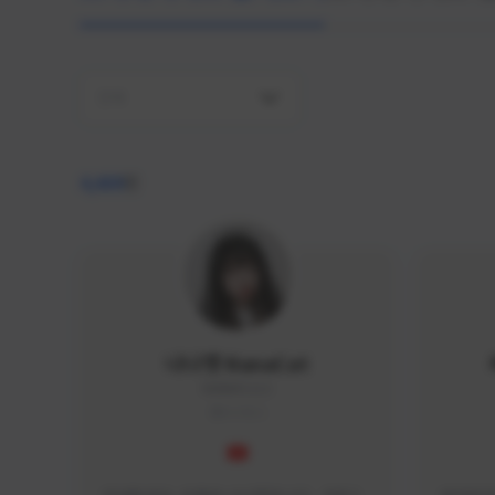
전체
4,409
명
나나캣 NanaCat
NANA#1112
KOREA