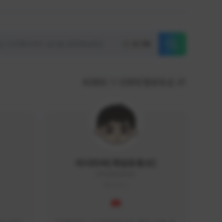
초기화
KOREA
서포터/팔로워 순
이디티비[게임유튜브]
EDGAME#8000
KOREA