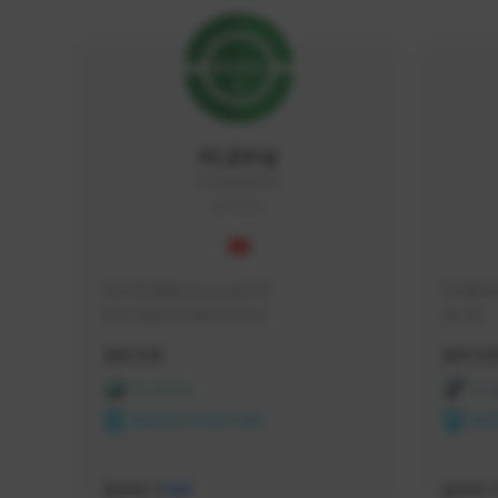
FC교수님
FC5656#4705
KOREA
안녕 학생들 FC교수님이야

안녕하세
항상 전술 연구에 진심이지
입니다 
활동 현황
활동 현
FC 온라인
FC
NEXON CREATORS
NEX
팔로워 수
팔로워 
588