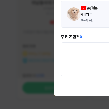
미남용사의 게임대모험
yongsa#7184
KOREA
재H킴
구독자 0명
기대 많이 해서 재밌게 즐기고 있습니다~
카스온라
주요 콘텐츠
0
활동 현황
활동 현
마비노기 모바일
카운
NEXON CREATORS
NEX
팔로워 수
팔로워 
1,035
팔로우하기