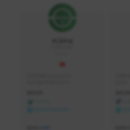
FC교수님
FC5656#4705
KOREA
안녕 학생들 FC교수님이야

안녕하세
항상 전술 연구에 진심이지
입니다 
활동 현황
활동 현
FC 온라인
FC
NEXON CREATORS
NEX
팔로워 수
팔로워 
588