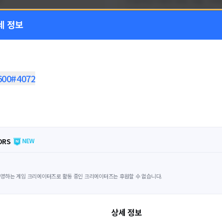
!
FC온라인 이벤트 정보, 전술, 시세
을 올리는 육각형 피파 유튜버입니
세 정보
황
활동 현황
 온라인
FC 온라인
ON CREATORS
NEXON CREATORS
600#4072
수
팔로워 수
1,797
1,439
팔로우하기
팔로우하기
ORS
NEW
영하는 게임 크리에이터즈로 활동 중인 크리에이터즈는 후원할 수 없습니다.
상세 정보