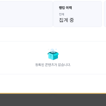
고대발잡이
울산큰고래
랭킹 이력
GoDaeBal#4689
UBW#1431
KOREA
KOREA
전체
집계 중
인 전문 유튜브
FC온라인 크리에이터 울산큰고래
니다.
황
활동 현황
터-스트라이크 온라인
FC 온라인
ON CREATORS
NEXON CREATORS
등록된 콘텐츠가 없습니다.
수
팔로워 수
828
823
팔로우하기
팔로우하기