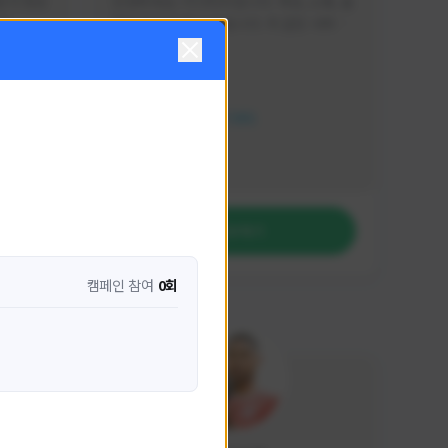
분석 영상
안녕하세요. 이디티비입니다. 게임, 소통, 술 
다
먹방 방송을 하고 있습니다. 꼭 같은 서버가 
아니더라도 같이 소통하며 게임을 즐기실 분
활동 현황
은 이디티비로 오세요! 그리고 계속해서 크
리에이터 미션을 통해 받은 쿠폰을 드리고 
HIT2
있습니다! 쿠폰도 챙겨가세요^^
NEXON CREATORS
팔로워 수
1,206
팔로우하기
캠페인 참여
0회