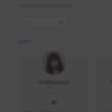
전체
4,410
명
나나캣 NanaCat
NANA#1112
KOREA