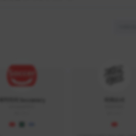
싸커러리 Soccerary
피파소녀
Soccerary#4572
0882#5459
KOREA
KOREA