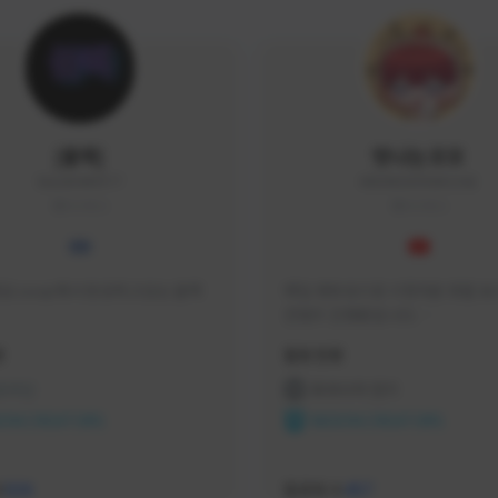
|블랙|
맛나는꼬꼬
black94#0977
KKOKKO0906#2342
KOREA
KOREA
요 soop에서 방송하고있는 블랙
매일 생방송으로 시청자분 토벌 보스
컨텐츠 진행중입니다.

크리에이터 쿠폰 100% 매달 지
황
활동 현황
다.

카카오톡 오픈 채팅 "맛나는꼬꼬"
 온라인
프라시아 전기
서 토벌 및 꿀팁 정보들 받아가세요! 
ON CREATORS
NEXON CREATORS
한달에 한번씩 "후원 연장하기" 꼭
요! (후원 기간 만료시 쿠폰 발송이 
수
팔로워 수
526
457