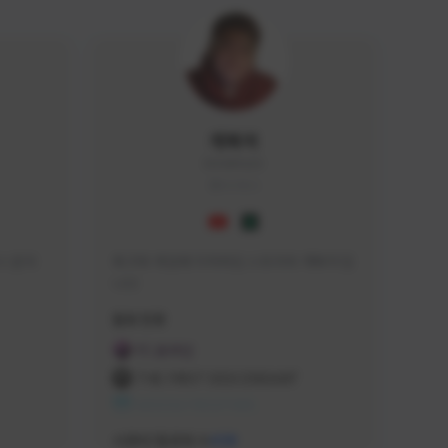
개복어
DOG#0210
KOREA
 문의 
축구와 게임에 미쳐버린 스트리머 개복어 입
니다
급해드립니
활동 현황
 검색하셔
FC 온라인
:D

THE FIRST DESCENDANT
 눌러주세
NEXON CREATORS
안돼요!)
서포터/팔로워 수
438