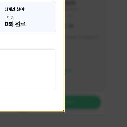
혁나브리
캠페인 참여
HHH1234#7854
KOREA
0회 중
0회 완료
 박성주입
매일 저녁 7시 유튜브, SOOP TV 생방송 진
행합니다!
활동 현황
FC 온라인
NEXON CREATORS
팔로워 수
764
팔로우하기