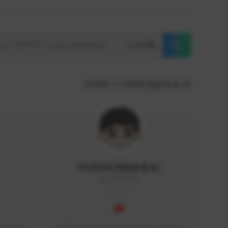
초기화
KOREA
서포터/팔로워 순
이디티비[게임유튜브]
EDGAME#8000
KOREA