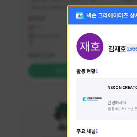
안녕하세요. 유튜버 나나캣입니다.   히트2 
싸커러리
오픈한 8월 25일부터 매일 10시간 이상씩 
실시간 방송을 진행하고 있으며 최근에서는 
넥슨 크리에이터즈 상
활동 현황
활동 현
월 ~ 토 오후 6시부터 유튜브로 실시간 방송
을 진행하고 있습니다. 아프리카 트위치도 
HIT2
FC
동시송출중입니다. 매번 미션 잘 하고 쿠폰 
프라시아 전기
NEX
잘 챙겨드리고 있으니 히트2 함께 즐겨요 늘 
테일즈위버
김재호
156
감사합니다!!
NEXON CREATORS
팔로워 수
팔로워 
1,984
활동 현황
1
팔로우하기
NEXON CREAT
안녕하세요
캠페인 서비스만 운
주요 채널
1