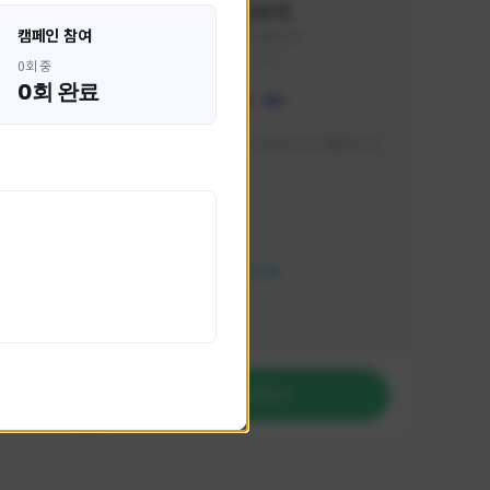
혁나브리
캠페인 참여
HHH1234#7854
KOREA
0회 중
0회 완료
 박성주입
매일 저녁 7시 유튜브, SOOP TV 생방송 진
행합니다!
활동 현황
FC 온라인
NEXON CREATORS
팔로워 수
764
팔로우하기