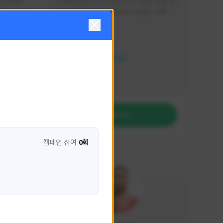
분석 영상
안녕하세요. 이디티비입니다. 게임, 소통, 술 
다
먹방 방송을 하고 있습니다. 꼭 같은 서버가 
아니더라도 같이 소통하며 게임을 즐기실 분
활동 현황
은 이디티비로 오세요! 그리고 계속해서 크
리에이터 미션을 통해 받은 쿠폰을 드리고 
HIT2
있습니다! 쿠폰도 챙겨가세요^^
NEXON CREATORS
팔로워 수
1,206
팔로우하기
캠페인 참여
0회