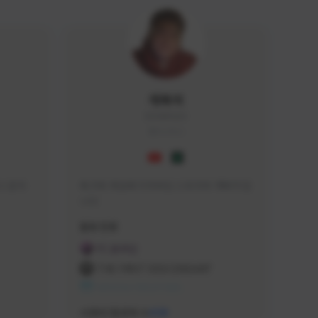
개복어
DOG#0210
KOREA
 문의 
축구와 게임에 미쳐버린 스트리머 개복어 입
니다
급해드립니
활동 현황
 검색하셔
FC 온라인
:D

THE FIRST DESCENDANT
 눌러주세
NEXON CREATORS
안돼요!)
서포터/팔로워 수
438