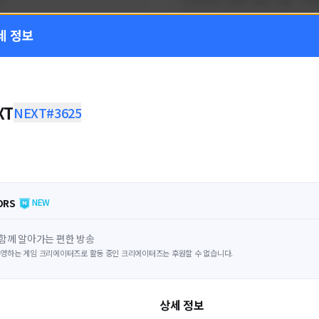
!
FC온라인 이벤트 정보, 전술, 시세
을 올리는 육각형 피파 유튜버입니
세 정보
황
활동 현황
 온라인
FC 온라인
ON CREATORS
NEXON CREATORS
XT
NEXT#3625
수
팔로워 수
1,797
1,439
팔로우하기
팔로우하기
ORS
NEW
함께 알아가는 편한 방송
영하는 게임 크리에이터즈로 활동 중인 크리에이터즈는 후원할 수 없습니다.
상세 정보