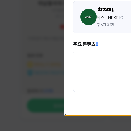
미남용사의 게임대모험
yongsa#7184
KOREA
넥스트NEXT
구독자 34명
기대 많이 해서 재밌게 즐기고 있습니다~
카스온라
주요 콘텐츠
0
활동 현황
활동 현
마비노기 모바일
카운
NEXON CREATORS
NEX
팔로워 수
팔로워 
1,035
팔로우하기