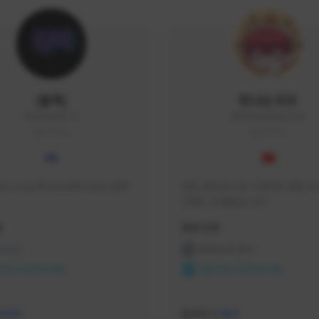
|블랙|
맛나는꼬꼬
black94#0977
KKOKKO0906#2342
KOREA
KOREA
요 soop에서 방송하고있는 블랙
매일 생방송으로 시청자분 토벌 보스
컨텐츠 진행중입니다.

크리에이터 쿠폰 100% 매달 지
황
활동 현황
다.

카카오톡 오픈 채팅 "맛나는꼬꼬"
 온라인
프라시아 전기
서 토벌 및 꿀팁 정보들 받아가세요! 
ON CREATORS
NEXON CREATORS
한달에 한번씩 "후원 연장하기" 꼭
요! (후원 기간 만료시 쿠폰 발송이 
수
팔로워 수
526
463