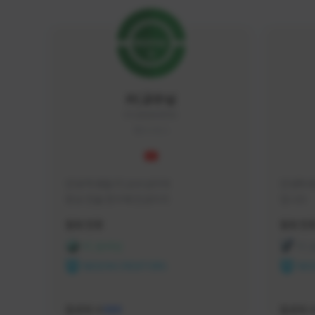
FC교수님
FC5656#4705
KOREA
안녕 학생들 FC교수님이야

안녕하세
항상 전술 연구에 진심이지
입니다 
활동 현황
활동 현
FC 온라인
FC
NEXON CREATORS
NEX
팔로워 수
팔로워 
588