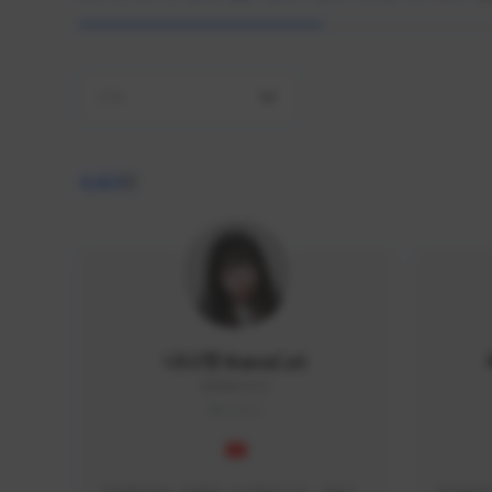
전체
4,410
명
나나캣 NanaCat
NANA#1112
KOREA