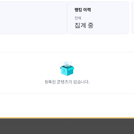
고대발잡이
울산큰고래
랭킹 이력
GoDaeBal#4689
UBW#1431
KOREA
KOREA
전체
집계 중
인 전문 유튜브
FC온라인 크리에이터 울산큰고래
니다.
황
활동 현황
터-스트라이크 온라인
FC 온라인
ON CREATORS
NEXON CREATORS
등록된 콘텐츠가 없습니다.
수
팔로워 수
827
823
팔로우하기
팔로우하기