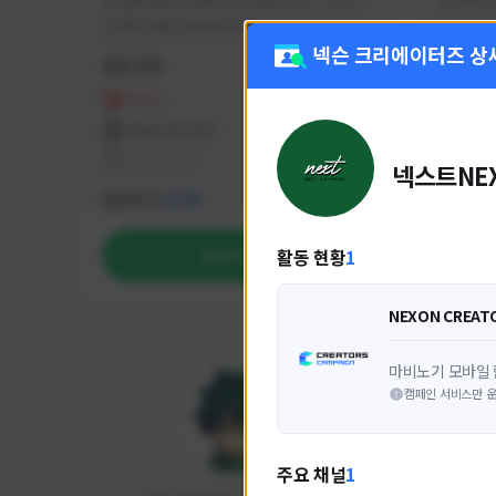
안녕하세요. 유튜버 나나캣입니다.   히트2 
싸커러리
오픈한 8월 25일부터 매일 10시간 이상씩 
실시간 방송을 진행하고 있으며 최근에서는 
넥슨 크리에이터즈 상
활동 현황
활동 현
월 ~ 토 오후 6시부터 유튜브로 실시간 방송
을 진행하고 있습니다. 아프리카 트위치도 
HIT2
FC
동시송출중입니다. 매번 미션 잘 하고 쿠폰 
프라시아 전기
NEX
잘 챙겨드리고 있으니 히트2 함께 즐겨요 늘 
테일즈위버
넥스트NE
감사합니다!!
NEXON CREATORS
팔로워 수
팔로워 
1,978
활동 현황
1
팔로우하기
NEXON CREAT
마비노기 모바일 
캠페인 서비스만 운
주요 채널
1