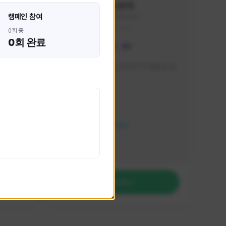
혁나브리
캠페인 참여
HHH1234#7854
KOREA
0회 중
0회 완료
 박성주입
매일 저녁 7시 유튜브, SOOP TV 생방송 진
행합니다!
활동 현황
FC 온라인
NEXON CREATORS
팔로워 수
764
팔로우하기