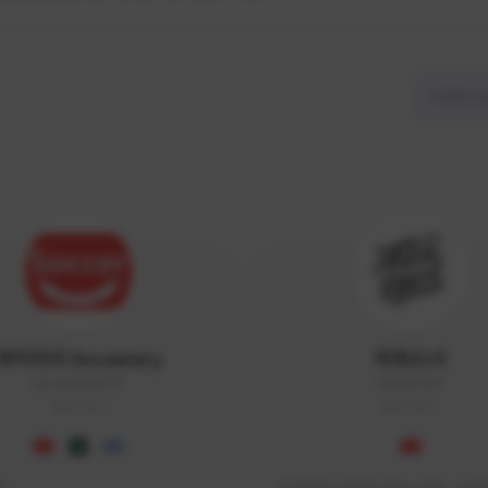
싸커러리 Soccerary
피파소녀
Soccerary#4572
0882#5459
KOREA
KOREA