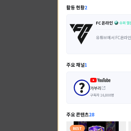
활동 현황
2
FC 온라인
슈퍼 챌린
유튜브에서 FC온라인
주요 채널
1
가부리
구독자 16,800명
주요 콘텐츠
28
BEST