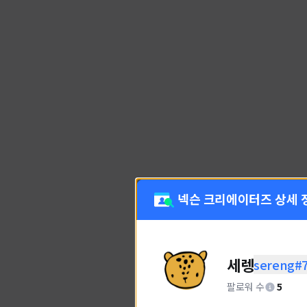
넥슨 크리에이터즈 상세 
세렝
sereng#
팔로워 수
5