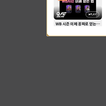
PLAY
WB 시즌 미페 꽁짜로 얻는 법? 