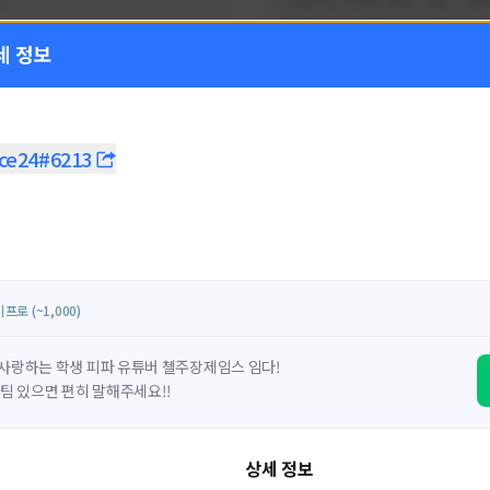
!
FC온라인 이벤트 정보, 전술, 시세
을 올리는 육각형 피파 유튜버입니
세 정보
황
활동 현황
 온라인
FC 온라인
ON CREATORS
NEXON CREATORS
ce24#6213
수
팔로워 수
1,797
1,439
팔로우하기
팔로우하기
프로 (~1,000)
사랑하는 학생 피파 유튜버 첼주장제임스 임다!

 팀 있으면 편히 말해주세요!!
상세 정보