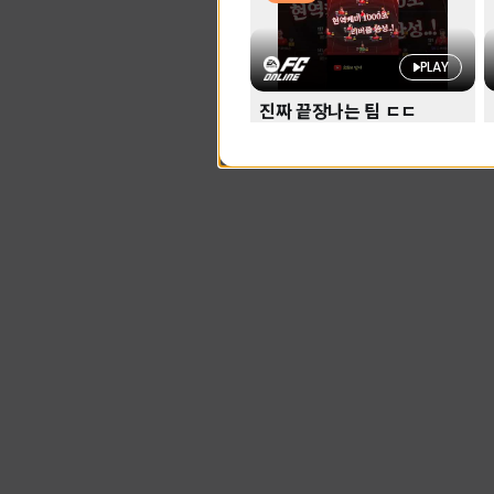
PLAY
진짜 끝장나는 팀 ㄷㄷ