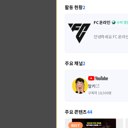
활동 현황
2
FC 온라인
슈퍼 챌린
안녕하세요 FC 온라
주요 채널
2
말키
구독자 18,500명
주요 콘텐츠
44
BEST