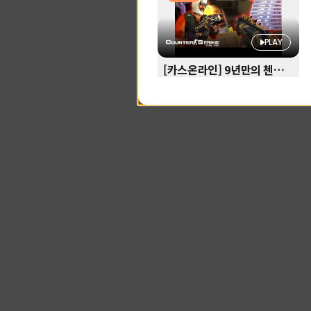
PLAY
[카스온라인] 9년만의 첸샷 부활