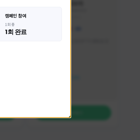
혁나브리
HHH1234#7854
캠페인 참여
KOREA
1회 중
1회 완료
 박성주입
매일 저녁 7시 유튜브, SOOP TV 생방송 진
행합니다!
활동 현황
FC 온라인
NEXON CREATORS
팔로워 수
764
팔로우하기