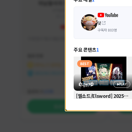
미남용사의 게임대모험
yongsa#7184
KOREA
덫
구독자 803명
기대 많이 해서 재밌게 즐기고 있습니다~
카스온라
주요 콘텐츠
1
활동 현황
활동 현
BEST
마비노기 모바일
카운
NEXON CREATORS
NEX
PLAY
팔로워 수
팔로워 
1,035
[엘소드/Elsword] 2025
팔로우하기