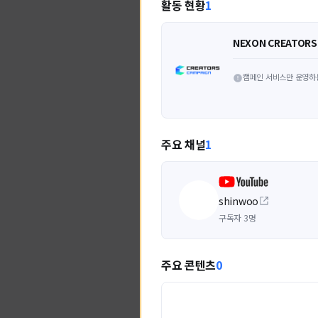
활동 현황
1
NEXON CREATORS
캠페인 서비스만 운영하
주요 채널
1
shinwoo
구독자 3명
주요 콘텐츠
0