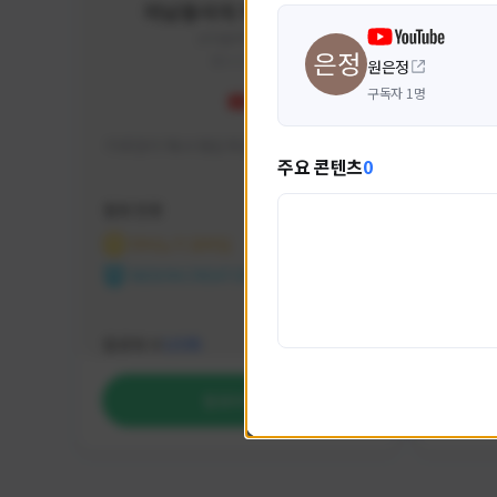
미남용사의 게임대모험
yongsa#7184
KOREA
원은정
구독자 1명
기대 많이 해서 재밌게 즐기고 있습니다~
카스온라
주요 콘텐츠
0
활동 현황
활동 현
마비노기 모바일
카운
NEXON CREATORS
NEX
팔로워 수
팔로워 
1,035
팔로우하기