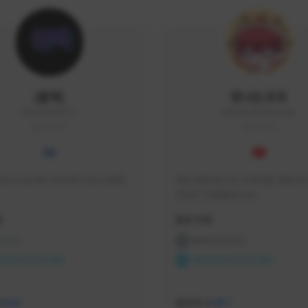
|블랙|
맛나는꼬꼬
black94#0977
KKOKKO0906#2342
KOREA
KOREA
요 soop에서 방송하고있는 블랙
매일 생방송으로 시청자분 토벌 보스
컨텐츠 진행중입니다.

크리에이터 쿠폰 100% 매달 지
황
활동 현황
다.

카카오톡 오픈 채팅 "맛나는꼬꼬"
 온라인
프라시아 전기
서 토벌 및 꿀팁 정보들 받아가세요! 
ON CREATORS
NEXON CREATORS
한달에 한번씩 "후원 연장하기" 꼭
요! (후원 기간 만료시 쿠폰 발송이 
수
팔로워 수
526
457