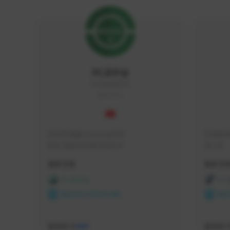
FC교수님
FC5656#4705
KOREA
안녕 학생들 FC교수님이야

안녕하세
항상 전술 연구에 진심이지
입니다 
활동 현황
활동 현
FC 온라인
FC
NEXON CREATORS
NEX
팔로워 수
팔로워 
588