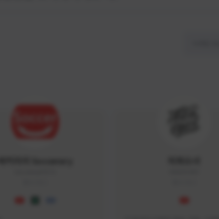
싸커러리 Soccerary
피파소녀
Soccerary#4572
0882#5459
KOREA
KOREA