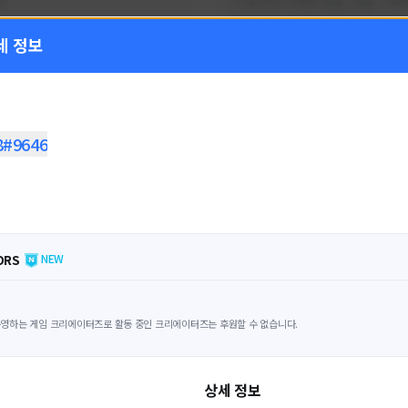
!
FC온라인 이벤트 정보, 전술, 시세
을 올리는 육각형 피파 유튜버입니
세 정보
황
활동 현황
 온라인
FC 온라인
ON CREATORS
NEXON CREATORS
8#9646
수
팔로워 수
1,797
1,439
팔로우하기
팔로우하기
ORS
NEW
영하는 게임 크리에이터즈로 활동 중인 크리에이터즈는 후원할 수 없습니다.
상세 정보