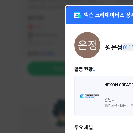
안녕하세요. 유튜버 나나캣입니다.   히트2 
싸커러리
오픈한 8월 25일부터 매일 10시간 이상씩 
실시간 방송을 진행하고 있으며 최근에서는 
넥슨 크리에이터즈 상
활동 현황
활동 현
월 ~ 토 오후 6시부터 유튜브로 실시간 방송
을 진행하고 있습니다. 아프리카 트위치도 
HIT2
FC
동시송출중입니다. 매번 미션 잘 하고 쿠폰 
프라시아 전기
NEX
잘 챙겨드리고 있으니 히트2 함께 즐겨요 늘 
테일즈위버
원은정
011
감사합니다!!
NEXON CREATORS
팔로워 수
팔로워 
1,984
활동 현황
1
팔로우하기
NEXON CREAT
임범서
캠페인 서비스만 운
주요 채널
1