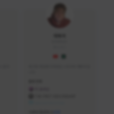
개복어
DOG#0210
KOREA
 문의 
축구와 게임에 미쳐버린 스트리머 개복어 입
니다
급해드립니
활동 현황
 검색하셔
FC 온라인
:D

THE FIRST DESCENDANT
 눌러주세
NEXON CREATORS
안돼요!)
서포터/팔로워 수
438