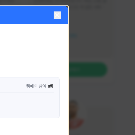
분석 영상
안녕하세요. 이디티비입니다. 게임, 소통, 술 
다
먹방 방송을 하고 있습니다. 꼭 같은 서버가 
아니더라도 같이 소통하며 게임을 즐기실 분
활동 현황
은 이디티비로 오세요! 그리고 계속해서 크
리에이터 미션을 통해 받은 쿠폰을 드리고 
HIT2
있습니다! 쿠폰도 챙겨가세요^^
NEXON CREATORS
팔로워 수
1,206
팔로우하기
캠페인 참여
0회