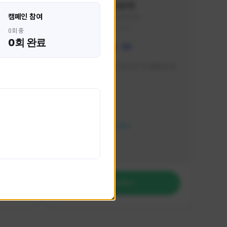
혁나브리
캠페인 참여
HHH1234#7854
KOREA
0회 중
0회 완료
 박성주입
매일 저녁 7시 유튜브, SOOP TV 생방송 진
행합니다!
활동 현황
FC 온라인
NEXON CREATORS
팔로워 수
764
팔로우하기