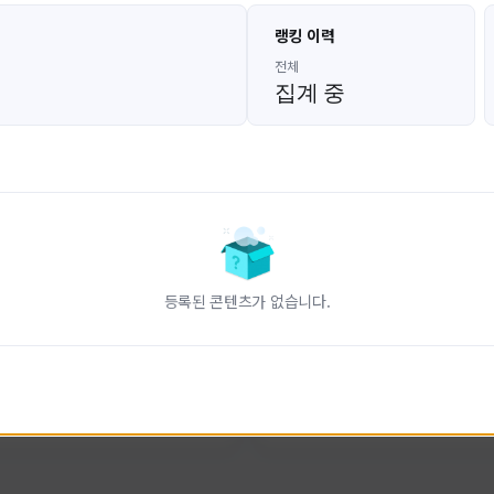
고대발잡이
울산큰고래
랭킹 이력
GoDaeBal#4689
UBW#1431
KOREA
KOREA
전체
집계 중
인 전문 유튜브
FC온라인 크리에이터 울산큰고래
니다.
황
활동 현황
터-스트라이크 온라인
FC 온라인
ON CREATORS
NEXON CREATORS
등록된 콘텐츠가 없습니다.
수
팔로워 수
828
823
팔로우하기
팔로우하기