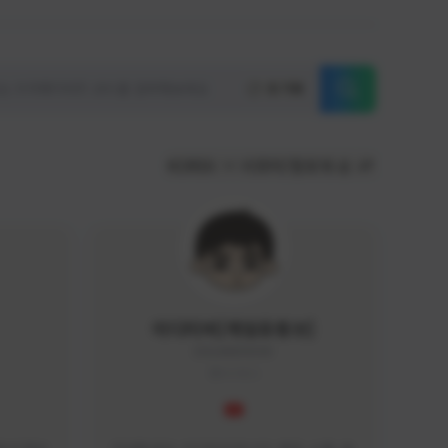
초기화
KOREA
서포터/팔로워 순
이디티비[게임유튜브]
EDGAME#8000
KOREA