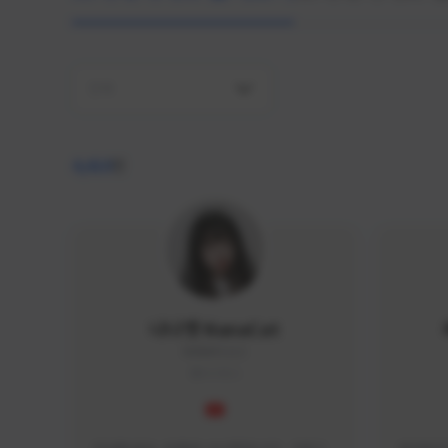
전체
4,410
명
나나캣 NanaCat
NANA#1112
KOREA