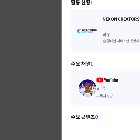
활동 현황
1
NEXON CREATORS
와우
캠페인 서비스만 운영하
주요 채널
1
ㅎ
구독자 0명
주요 콘텐츠
0