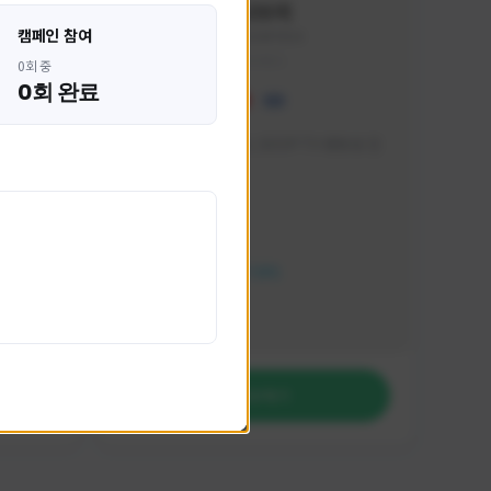
혁나브리
캠페인 참여
HHH1234#7854
KOREA
0회 중
0회 완료
 박성주입
매일 저녁 7시 유튜브, SOOP TV 생방송 진
행합니다!
활동 현황
FC 온라인
NEXON CREATORS
팔로워 수
764
팔로우하기