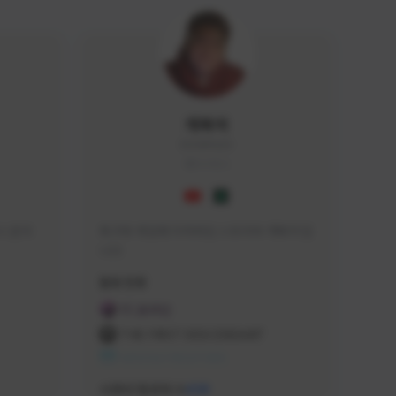
개복어
DOG#0210
KOREA
 문의 
축구와 게임에 미쳐버린 스트리머 개복어 입
니다
급해드립니
활동 현황
 검색하셔
FC 온라인
:D

THE FIRST DESCENDANT
 눌러주세
NEXON CREATORS
안돼요!)
서포터/팔로워 수
438