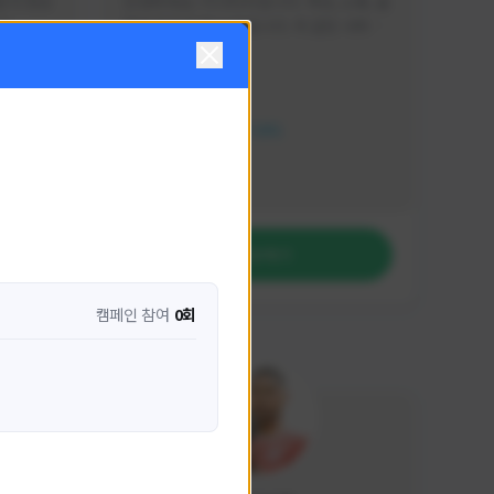
분석 영상
안녕하세요. 이디티비입니다. 게임, 소통, 술 
다
먹방 방송을 하고 있습니다. 꼭 같은 서버가 
아니더라도 같이 소통하며 게임을 즐기실 분
활동 현황
은 이디티비로 오세요! 그리고 계속해서 크
리에이터 미션을 통해 받은 쿠폰을 드리고 
HIT2
있습니다! 쿠폰도 챙겨가세요^^
NEXON CREATORS
팔로워 수
1,206
팔로우하기
캠페인 참여
0회