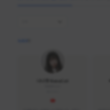
전체
4,410
명
나나캣 NanaCat
NANA#1112
KOREA