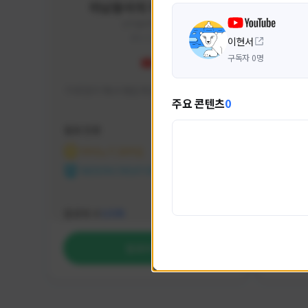
미남용사의 게임대모험
yongsa#7184
KOREA
이현서
구독자 0명
기대 많이 해서 재밌게 즐기고 있습니다~
카스온라
주요 콘텐츠
0
활동 현황
활동 현
마비노기 모바일
카운
NEXON CREATORS
NEX
팔로워 수
팔로워 
1,035
팔로우하기