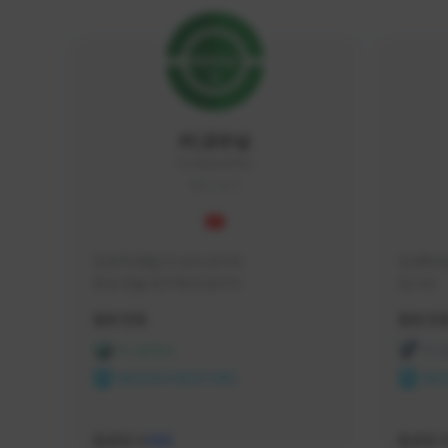
FC교수님
FC5656#4705
KOREA
안녕 학생들 FC교수님이야

안녕하세
항상 전술 연구에 진심이지
입니다 
활동 현황
활동 현
FC 온라인
FC
NEXON CREATORS
NEX
팔로워 수
팔로워 
588