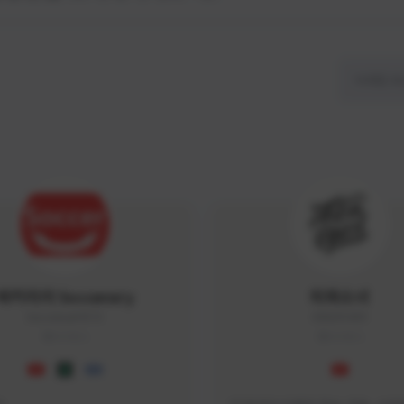
싸커러리 Soccerary
피파소녀
Soccerary#4572
0882#5459
KOREA
KOREA