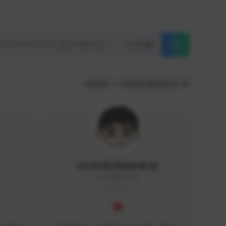
초기화
KOREA
서포터/팔로워 순
이디티비[게임유튜브]
EDGAME#8000
KOREA