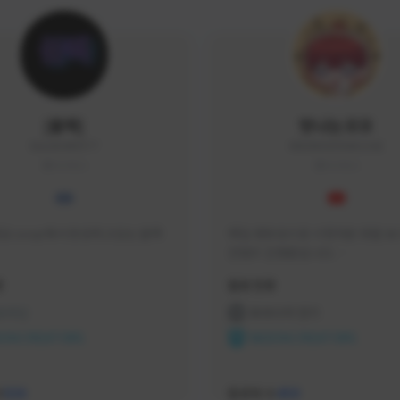
|블랙|
맛나는꼬꼬
black94#0977
KKOKKO0906#2342
KOREA
KOREA
요 soop에서 방송하고있는 블랙
매일 생방송으로 시청자분 토벌 보스
컨텐츠 진행중입니다.

크리에이터 쿠폰 100% 매달 지
황
활동 현황
다.

카카오톡 오픈 채팅 "맛나는꼬꼬"
 온라인
프라시아 전기
서 토벌 및 꿀팁 정보들 받아가세요! 
ON CREATORS
NEXON CREATORS
한달에 한번씩 "후원 연장하기" 꼭
요! (후원 기간 만료시 쿠폰 발송이 
수
팔로워 수
526
459