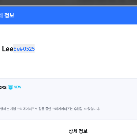
!
FC온라인 이벤트 정보, 전술, 시세
을 올리는 육각형 피파 유튜버입니
세 정보
황
활동 현황
 온라인
FC 온라인
ON CREATORS
NEXON CREATORS
 Lee
Ee#0525
수
팔로워 수
1,797
1,440
팔로우하기
팔로우하기
ORS
NEW
영하는 게임 크리에이터즈로 활동 중인 크리에이터즈는 후원할 수 없습니다.
상세 정보