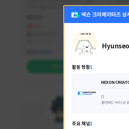
안녕하세요. 유튜버 나나캣입니다.   히트2 
싸커러리
오픈한 8월 25일부터 매일 10시간 이상씩 
실시간 방송을 진행하고 있으며 최근에서는 
넥슨 크리에이터즈 상
활동 현황
활동 현
월 ~ 토 오후 6시부터 유튜브로 실시간 방송
을 진행하고 있습니다. 아프리카 트위치도 
HIT2
FC
동시송출중입니다. 매번 미션 잘 하고 쿠폰 
프라시아 전기
NEX
잘 챙겨드리고 있으니 히트2 함께 즐겨요 늘 
테일즈위버
Hyunseo
감사합니다!!
NEXON CREATORS
팔로워 수
팔로워 
1,995
활동 현황
1
팔로우하기
NEXON CREAT
D
캠페인 서비스만 운
주요 채널
1