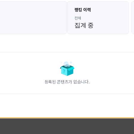
고대발잡이
울산큰고래
랭킹 이력
GoDaeBal#4689
UBW#1431
KOREA
KOREA
전체
집계 중
인 전문 유튜브
FC온라인 크리에이터 울산큰고래
니다.
황
활동 현황
터-스트라이크 온라인
FC 온라인
ON CREATORS
NEXON CREATORS
등록된 콘텐츠가 없습니다.
수
팔로워 수
828
823
팔로우하기
팔로우하기