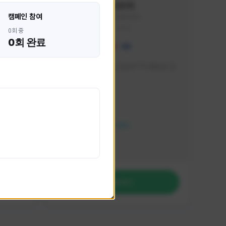
혁나브리
캠페인 참여
HHH1234#7854
KOREA
0회 중
0회 완료
 박성주입
매일 저녁 7시 유튜브, SOOP TV 생방송 진
행합니다!
활동 현황
FC 온라인
NEXON CREATORS
팔로워 수
764
팔로우하기