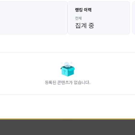
고대발잡이
울산큰고래
랭킹 이력
GoDaeBal#4689
UBW#1431
KOREA
KOREA
전체
집계 중
인 전문 유튜브
FC온라인 크리에이터 울산큰고래
니다.
황
활동 현황
터-스트라이크 온라인
FC 온라인
ON CREATORS
NEXON CREATORS
등록된 콘텐츠가 없습니다.
수
팔로워 수
828
823
팔로우하기
팔로우하기