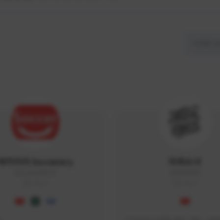
싸커러리 Soccerary
피파소녀
Soccerary#4572
0882#5459
KOREA
KOREA