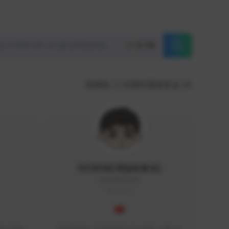
초기화
KOREA
서포터/팔로워 순
이디티비[게임유튜브]
EDGAME#8000
KOREA