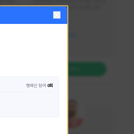
분석 영상
안녕하세요. 이디티비입니다. 게임, 소통, 술 
다
먹방 방송을 하고 있습니다. 꼭 같은 서버가 
아니더라도 같이 소통하며 게임을 즐기실 분
활동 현황
은 이디티비로 오세요! 그리고 계속해서 크
리에이터 미션을 통해 받은 쿠폰을 드리고 
HIT2
있습니다! 쿠폰도 챙겨가세요^^
NEXON CREATORS
팔로워 수
1,209
팔로우하기
캠페인 참여
0회