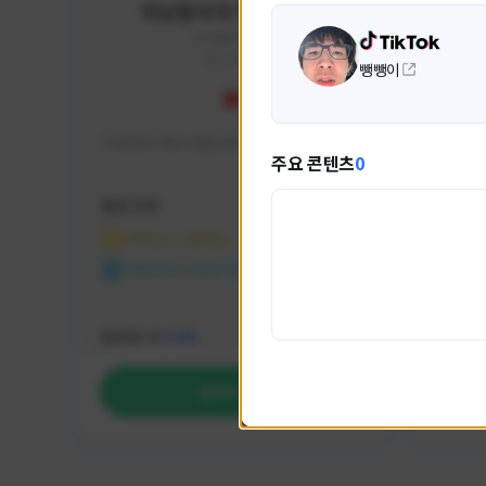
미남용사의 게임대모험
yongsa#7184
KOREA
뺑뺑이
기대 많이 해서 재밌게 즐기고 있습니다~
카스온라
주요 콘텐츠
0
활동 현황
활동 현
마비노기 모바일
카운
NEXON CREATORS
NEX
팔로워 수
팔로워 
1,035
팔로우하기