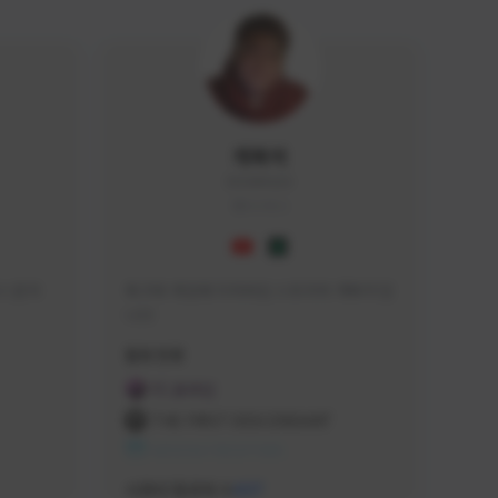
개복어
DOG#0210
KOREA
 문의 
축구와 게임에 미쳐버린 스트리머 개복어 입
니다
급해드립니
활동 현황
 검색하셔
FC 온라인
:D

THE FIRST DESCENDANT
 눌러주세
NEXON CREATORS
안돼요!)
서포터/팔로워 수
437