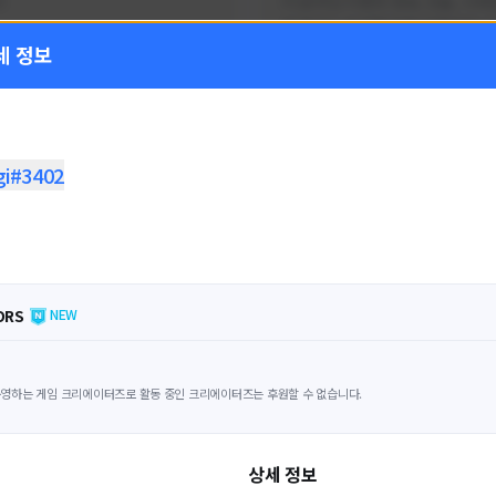
!
FC온라인 이벤트 정보, 전술, 시세
을 올리는 육각형 피파 유튜버입니
세 정보
황
활동 현황
 온라인
FC 온라인
ON CREATORS
NEXON CREATORS
gi#3402
수
팔로워 수
1,797
1,439
팔로우하기
팔로우하기
ORS
NEW
영하는 게임 크리에이터즈로 활동 중인 크리에이터즈는 후원할 수 없습니다.
상세 정보