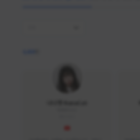
전체
4,409
명
나나캣 NanaCat
NANA#1112
KOREA