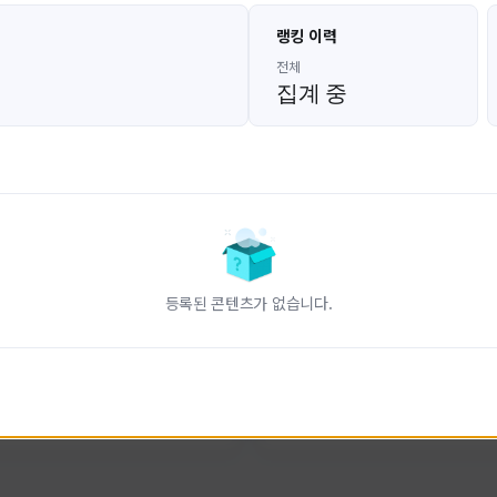
고대발잡이
울산큰고래
랭킹 이력
GoDaeBal#4689
UBW#1431
KOREA
KOREA
전체
집계 중
인 전문 유튜브
FC온라인 크리에이터 울산큰고래
니다.
황
활동 현황
터-스트라이크 온라인
FC 온라인
ON CREATORS
NEXON CREATORS
등록된 콘텐츠가 없습니다.
수
팔로워 수
827
823
팔로우하기
팔로우하기