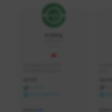
FC교수님
FC5656#4705
KOREA
안녕 학생들 FC교수님이야

안녕하세
항상 전술 연구에 진심이지
입니다 
활동 현황
활동 현
FC 온라인
FC
NEXON CREATORS
NEX
팔로워 수
팔로워 
588