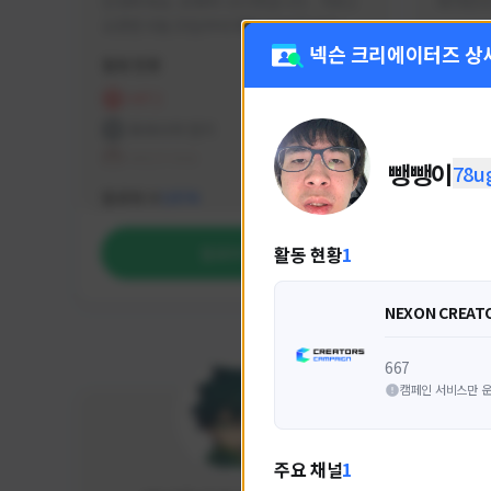
안녕하세요. 유튜버 나나캣입니다.   히트2 
싸커러리
오픈한 8월 25일부터 매일 10시간 이상씩 
실시간 방송을 진행하고 있으며 최근에서는 
넥슨 크리에이터즈 상
활동 현황
활동 현
월 ~ 토 오후 6시부터 유튜브로 실시간 방송
을 진행하고 있습니다. 아프리카 트위치도 
HIT2
FC
동시송출중입니다. 매번 미션 잘 하고 쿠폰 
프라시아 전기
NEX
잘 챙겨드리고 있으니 히트2 함께 즐겨요 늘 
테일즈위버
뺑뺑이
78u
감사합니다!!
NEXON CREATORS
팔로워 수
팔로워 
1,974
활동 현황
1
팔로우하기
NEXON CREAT
667
캠페인 서비스만 운
주요 채널
1