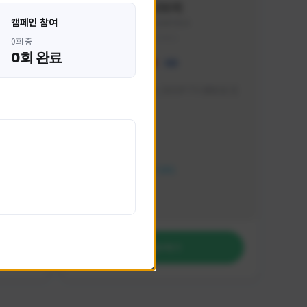
혁나브리
캠페인 참여
HHH1234#7854
KOREA
0회 중
0회 완료
 박성주입
매일 저녁 7시 유튜브, SOOP TV 생방송 진
행합니다!
활동 현황
FC 온라인
NEXON CREATORS
팔로워 수
764
팔로우하기