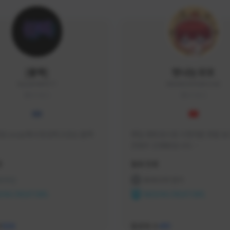
|블랙|
맛나는꼬꼬
black94#0977
KKOKKO0906#2342
KOREA
KOREA
요 soop에서 방송하고있는 블랙
매일 생방송으로 시청자분 토벌 보스
컨텐츠 진행중입니다.

크리에이터 쿠폰 100% 매달 지
황
활동 현황
다.

카카오톡 오픈 채팅 "맛나는꼬꼬"
 온라인
프라시아 전기
서 토벌 및 꿀팁 정보들 받아가세요! 
ON CREATORS
NEXON CREATORS
한달에 한번씩 "후원 연장하기" 꼭
요! (후원 기간 만료시 쿠폰 발송이 
수
팔로워 수
526
491