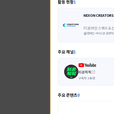
활동 현황
1
NEXON CREATORS
FC온라인 스쿼드 & 
캠페인 서비스만 운영하
주요 채널
1
피온픽픽
구독자 346명
주요 콘텐츠
0