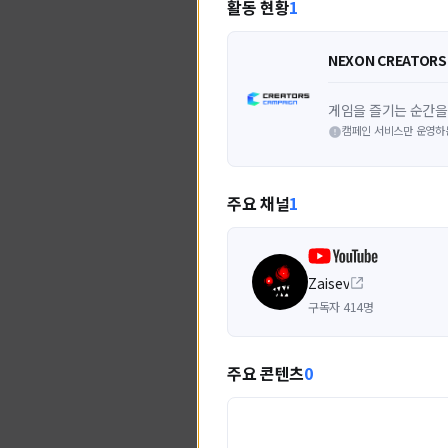
활동 현황
1
NEXON CREATORS
게임을 즐기는 순간을 
특히 마비노기 모바일
캠페인 서비스만 운영하
보는 분들이 "아 나도
주요 채널
1
Zaisev
구독자 414명
주요 콘텐츠
0