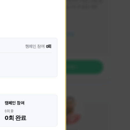
분석 영상
안녕하세요. 이디티비입니다. 게임, 소통, 술 
다
먹방 방송을 하고 있습니다. 꼭 같은 서버가 
아니더라도 같이 소통하며 게임을 즐기실 분
활동 현황
은 이디티비로 오세요! 그리고 계속해서 크
리에이터 미션을 통해 받은 쿠폰을 드리고 
HIT2
있습니다! 쿠폰도 챙겨가세요^^
NEXON CREATORS
캠페인 참여
0회
팔로워 수
1,205
팔로우하기
캠페인 참여
0회 중
0회 완료