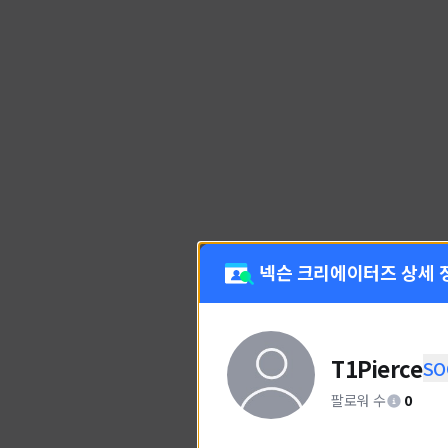
넥슨 크리에이터즈 상세 
T1Pierce
SO
팔로워 수
0