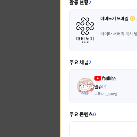
활동 현황
2
마비노기 모바일
아이라 서버의 악사 
주요 채널
2
델쥬
구독자 1,580명
주요 콘텐츠
0