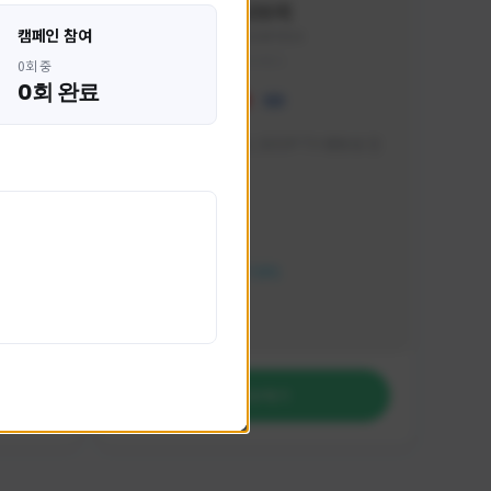
혁나브리
캠페인 참여
HHH1234#7854
KOREA
0회 중
0회 완료
 박성주입
매일 저녁 7시 유튜브, SOOP TV 생방송 진
행합니다!
활동 현황
FC 온라인
NEXON CREATORS
팔로워 수
764
팔로우하기