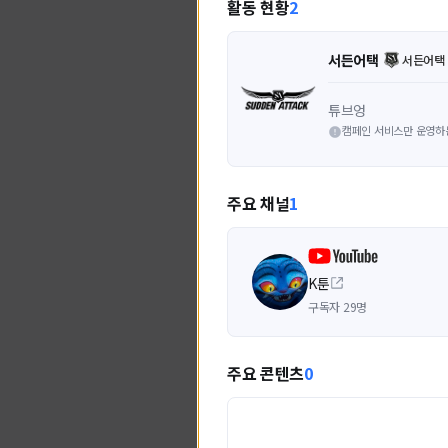
활동 현황
2
서든어택
서든어택
튜브엉
캠페인 서비스만 운영하
주요 채널
1
K툰
구독자 29명
주요 콘텐츠
0